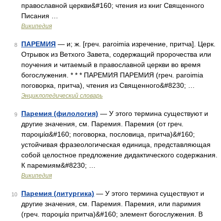
православной церкви&#160; чтения из книг Священного
Писания …
Википедия
ПАРЕМИЯ
— и; ж. [греч. paroimia изречение, притча]. Церк.
8
Отрывок из Ветхого Завета, содержащий пророчества или
поучения и читаемый в православной церкви во время
богослужения. * * * ПАРЕМИЯ ПАРЕМИЯ (греч. paroimia
поговорка, притча), чтения из Священного&#8230; …
Энциклопедический словарь
Паремия (филология)
— У этого термина существуют и
9
другие значения, см. Паремия. Паремия (от греч.
παροιμία&#160; поговорка, пословица, притча)&#160;
устойчивая фразеологическая единица, представляющая
собой целостное предложение дидактического содержания.
К паремиям&#8230; …
Википедия
Паремия (литургика)
— У этого термина существуют и
10
другие значения, см. Паремия. Паремия, или паримия
(греч. παροιμία притча)&#160; элемент богослужения. В