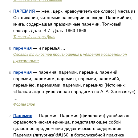
Толковый словарь Ушакова
ПАРЕМИЯ
— жен., церк. нравоучительное слово; | места из
4
Св. писания, читаемые на вечерии по входе. Паремийник,
книга, содержащая праздничные паремии. Толковый
словарь Даля. В.И. Даль. 1863 1866 …
Толковый словарь Даля
паремия
— и паремья …
5
Словарь трудностей произношения и ударения в современном
русском языке
паремия
— паремия, паремии, паремии, паремий,
6
паремии, паремиям, паремию, паремии, паремиёй,
паремиёю, паремиями, паремии, паремиях (Источник:
«Полная акцентуированная парадигма по А. А. Зализняку»)
…
Формы слов
Паремия
— Паремия: Паремия (филология) устойчивая
7
фразеологическая единица, представляющее собой
целостное предложение дидактического содержания.
Паремия (литургика)&#160; в богослужебной практике